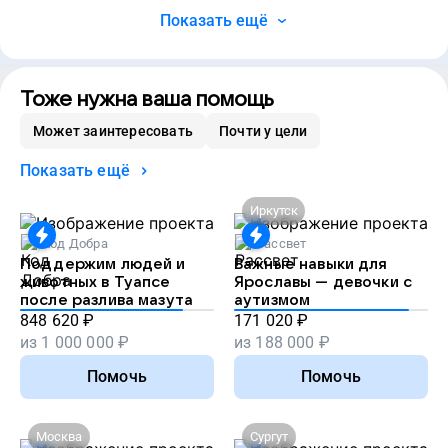
Показать ещё
Тоже нужна ваша помощь
Может заинтересовать
Почти у цели
Показать ещё
Иркутск
Код Добра
Рассвет
Поддержим людей и
Важные навыки для
животных в Туапсе
Ярославы — девочки с
после разлива мазута
аутизмом
848 620
₽
171 020
₽
из
1 000 000
₽
из
188 000
₽
Помочь
Помочь
Москва
Сургут