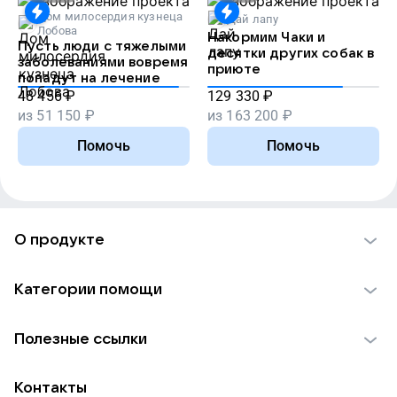
Дом милосердия кузнеца
Дай лапу
Лобова
Накормим Чаки и
Пусть люди с тяжелыми
десятки других собак в
заболеваниями вовремя
приюте
попадут на лечение
48 456
₽
129 330
₽
из
51 150
₽
из
163 200
₽
Помочь
Помочь
О продукте
О проекте VK Добро
Категории помощи
Отчеты VK Добро
Детям
Использование материалов
Полезные ссылки
Взрослым
Обратная связь
Найти фонд
Пожилым
Контакты
Для НКО