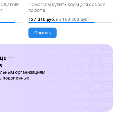
 водителя
Помогаем
купить корм для собак в
ля
приюте
людей
127 310
руб.
из
163 200
руб.
Помочь
щь —
в
ельным организациям
ь подопечных