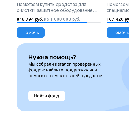
разлива мазута
Помогаем
купить средства для
Помогаем
очистки, защитное оборудование,
специалис
лекарства, корм и предметы первой
846 794
руб.
из
1 000 000
руб.
167 420
ру
необходимости
Помочь
Помочь
Нужна помощь?
Мы собрали каталог проверенных
фондов: найдите поддержку или
помогите тем, кто в ней нуждается
Найти фонд