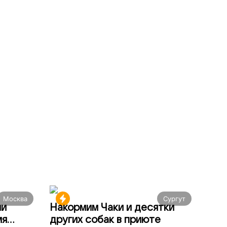
Москва
Сургут
ми
Накормим Чаки и десятки
мя
других собак в приюте