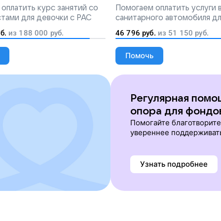
попадут на лечение
оплатить курс занятий со
Помогаем
оплатить услуги
тами для девочки с РАС
санитарного автомобиля д
перевозки тяжелобольных 
б.
из
188 000
руб.
46 796
руб.
из
51 150
руб.
Помочь
Регулярная помо
опора для фондо
Помогайте благотворит
увереннее поддерживат
Узнать подробнее