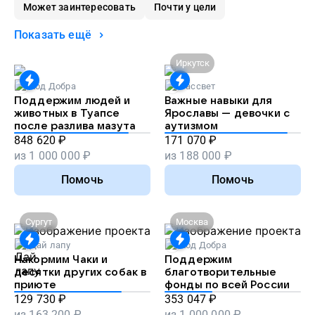
Может заинтересовать
Почти у цели
Показать ещё
Иркутск
Код Добра
Рассвет
Поддержим людей и
Важные навыки для
животных в Туапсе
Ярославы — девочки с
после разлива мазута
аутизмом
848 620
₽
171 070
₽
из
1 000 000
₽
из
188 000
₽
Помочь
Помочь
Сургут
Москва
Дай лапу
Код Добра
Накормим Чаки и
Поддержим
десятки других собак в
благотворительные
приюте
фонды по всей России
129 730
₽
353 047
₽
из
163 200
₽
из
1 000 000
₽