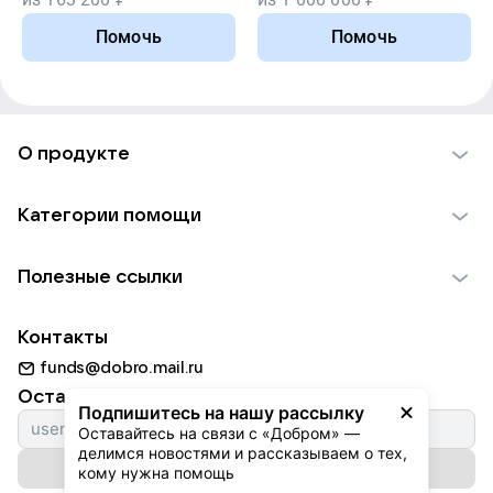
Помочь
Помочь
О продукте
О проекте VK Добро
Категории помощи
Отчеты VK Добро
Детям
Использование материалов
Полезные ссылки
Взрослым
Обратная связь
Найти фонд
Пожилым
Контакты
Для НКО
Волонтеры
Животным
funds@dobro.mail.ru
Партнерам
Добрый день
Оставайтесь с нами
Природе
Подпишитесь на нашу рассылку
Истории
Оставайтесь на связи с «Добром» — 
Культуре
делимся новостями и рассказываем о тех, 
Автоплатежи
Подписаться на рассылку
Фондам
кому нужна помощь