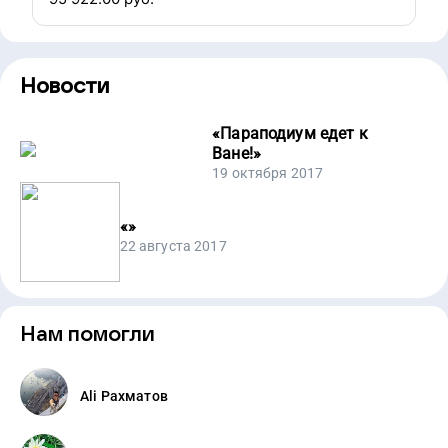
Новости
«
Параподиум едет к
Ване!
»
19 октября 2017
«
»
22 августа 2017
Нам помогли
Ali Рахматов