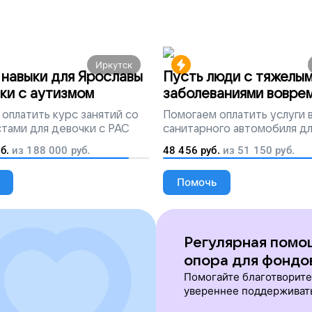
Иркутск
навыки для Ярославы
Пусть люди с тяжелы
ки с аутизмом
заболеваниями вовре
попадут на лечение
оплатить курс занятий со
Помогаем
оплатить услуги
тами для девочки с РАС
санитарного автомобиля д
перевозки тяжелобольных 
б.
из
188 000
руб.
48 456
руб.
из
51 150
руб.
Помочь
Регулярная помо
опора для фондо
Помогайте благотворит
увереннее поддерживат