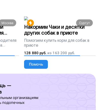
Москва
Сургут
ми
Накормим Чаки и десятки
мя
других собак в приюте
 водителя
Помогаем
купить корм для собак в
ля
приюте
людей
128 880
руб.
из
163 200
руб.
Помочь
щь —
в
ельным организациям
ь подопечных