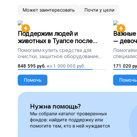
Может заинтересовать
Почти у цели
Поддержим людей и
Важные 
животных в Туапсе после
— девоч
разлива мазута
Помогаем
купить средства для
Помогаем
очистки, защитное оборудование,
специалис
лекарства, корм и предметы первой
848 595
руб.
из
1 000 000
руб.
171 020
ру
необходимости
Помочь
Помочь
Нужна помощь?
Мы собрали каталог проверенных
фондов: найдите поддержку или
помогите тем, кто в ней нуждается