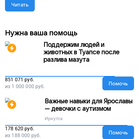
укрепит спину, ноги и руки и сможет стоять,
Читать
начнет развиваться полноценно. Мы продолжаем
сбор на это важное оборудование для мальчика.
Поддержите проект – пусть Илья развивается и
исполняет мечты!
Нужна ваша помощь
Поддержим людей и
животных в Туапсе после
разлива мазута
851 071
руб.
Помочь
из
1 000 000
руб.
Важные навыки для Ярославы
— девочки с аутизмом
Иркутск
178 620
руб.
Помочь
из
188 000
руб.