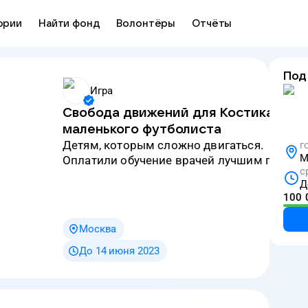
ории
Найти фонд
Волонтёры
Отчёты
Под
Игра
Свобода движений для Костика —
маленького футболиста
детям, которым сложно двигаться.
г
М
Оплатили обучение врачей лучшим практи
с
Д
100 
Москва
До 14 июня 2023