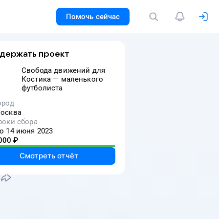
Помочь сейчас
держать проект
Свобода движений для
Костика — маленького
футболиста
ород
осква
кам.
роки сбора
о 14 июня 2023
000
₽
Смотреть отчёт