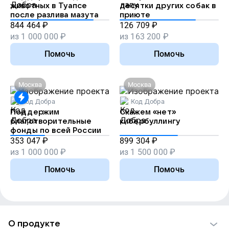
животных в Туапсе
десятки других собак в
после разлива мазута
приюте
844 464
₽
126 709
₽
из
1 000 000
₽
из
163 200
₽
Помочь
Помочь
Москва
Москва
Код Добра
Код Добра
Поддержим
Скажем «нет»
благотворительные
кибербуллингу
фонды по всей России
353 047
₽
899 304
₽
из
1 000 000
₽
из
1 500 000
₽
Помочь
Помочь
О продукте