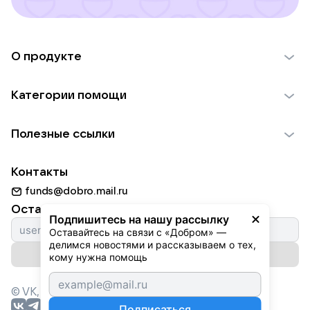
О продукте
О проекте VK Добро
Категории помощи
Отчеты VK Добро
Детям
Использование материалов
Полезные ссылки
Взрослым
Обратная связь
Найти фонд
Пожилым
Контакты
Для НКО
Волонтеры
Животным
funds@dobro.mail.ru
Партнерам
Добрый день
Оставайтесь с нами
Природе
Подпишитесь на нашу рассылку
Истории
Оставайтесь на связи с «Добром» — 
Культуре
делимся новостями и рассказываем о тех, 
Автоплатежи
Подписаться на рассылку
Фондам
кому нужна помощь
© VK,
2026
г. Все права защищены.
Подписаться