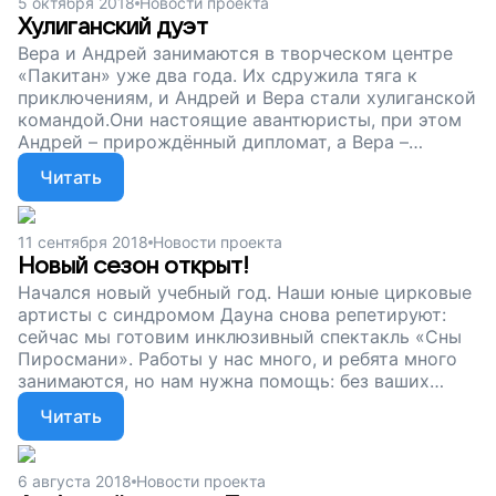
5 октября 2018
Новости проекта
Поддержите наш проект.
Хулиганский дуэт
Вера и Андрей занимаются в творческом центре
«Пакитан» уже два года. Их сдружила тяга к
приключениям, и Андрей и Вера стали хулиганской
командой.Они настоящие авантюристы, при этом
Андрей – прирождённый дипломат, а Вера –
генератор творческих идей. 21 октября Андрей и
Читать
Вера выйдут на сцену со своим первым
спектаклем. А мы продолжаем собирать деньги,
чтобы ребята с особенностями развития могли и
11 сентября 2018
Новости проекта
дальше совершать открытия, учиться и
Новый сезон открыт!
раскрывать свои творческие способности!
Начался новый учебный год. Наши юные цирковые
Поддержите наш проект.
артисты с синдромом Дауна снова репетируют:
сейчас мы готовим инклюзивный спектакль «Сны
Пиросмани». Работы у нас много, и ребята много
занимаются, но нам нужна помощь: без ваших
пожертвований цирковая студия для детей с
Читать
синдромом Дауна не сможет работать. Помогите
ребятам творить, придумывать и обретать себя,
поддержите наш проект!
6 августа 2018
Новости проекта