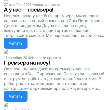
27 октября 2018
Новости проекта
А у нас — премьера!
Неделю назад у нас была премьера, мы впервые
показали наш новый спектакль «Сны Пиросмани».
Дети с синдромом Дауна вышли на сцену,
выступили как настоящие артисты, ловкие,
творческие, смелые. Мы переживали, но зрителям
понравилось. Ура! Сейчас мы собираем деньги,
Читать
чтобы наш цирк для особенных детей продолжал
работу. Чтобы они тренировались, раскрывались,
шли вперед, к свободе! Поддержите наш проект!
11 октября 2018
Новости проекта
Премьера на носу!
Осталось девять дней до премьеры нашего
спектакля «Сны Пиросмани». Спектакли —важный
инструмент работы с детьми с особенностями. У
ребят растет самооценка, они становятся
настоящими цирковыми артистами, которыми
восхищаются! Сейчас мы собираем деньги, чтобы
Читать
продолжать заниматься с ребятами. Вы можете
помочь детям с синдромом Дауна понять, что они
могут все, что захотят, что им все под силу.