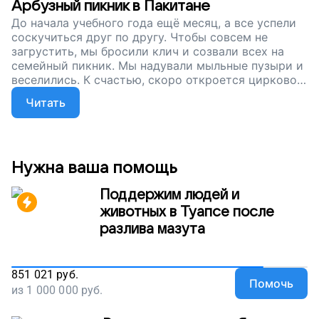
Арбузный пикник в Пакитане
До начала учебного года ещё месяц, а все успели
соскучиться друг по другу. Чтобы совсем не
загрустить, мы бросили клич и созвали всех на
семейный пикник. Мы надували мыльные пузыри и
веселились. К счастью, скоро откроется цирковой
сезон, и наших артистов, детей с синдром Дауна,
Читать
можно будет увидеть на сцене. Чтобы они могли и
дальше заниматься, прыгать, скакать и
жонглировать, нам нужна помощь. Поддержите
наш проект!
Нужна ваша помощь
Поддержим людей и
животных в Туапсе после
разлива мазута
851 021
руб.
Помочь
из
1 000 000
руб.