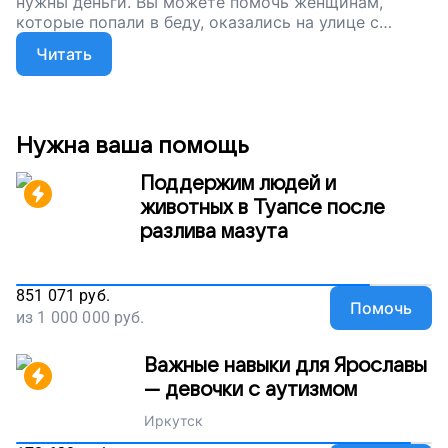
нужны деньги. Вы можете помочь женщинам,
которые попали в беду, оказались на улице с
детьми, одни, без поддержки – можете помочь
Читать
детям не расставаться с мамами. Просто
поддержите наш проект !
Нужна ваша помощь
Поддержим людей и
животных в Туапсе после
разлива мазута
851 071
руб.
Помочь
из
1 000 000
руб.
Важные навыки для Ярославы
— девочки с аутизмом
Иркутск