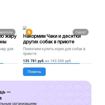
аврополь
Сургут
ую жару
Накормим Чаки и десятки
вны
других собак в приюте
нер для
Помогаем
купить корм для собак в
приюте
135 781
руб.
из
163 200
руб.
Помочь
щь —
в
ельным организациям