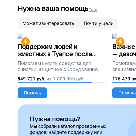
Нужна ваша помощь
Ещё
Может заинтересовать
Почти у цели
Поддержим людей и
Важные 
животных в Туапсе после
— девоч
разлива мазута
Помогаем
купить средства для
Помогаем
очистки, защитное оборудование,
специалис
лекарства, корм и предметы первой
849 721
руб.
из
1 000 000
руб.
176 470
ру
необходимости
Помочь
Помочь
Нужна помощь?
Мы собрали каталог проверенных
фондов: найдите поддержку или