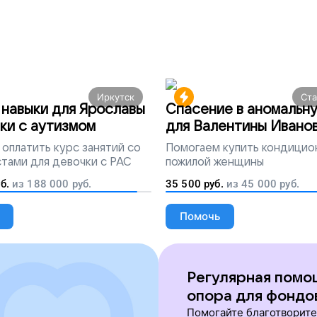
Иркутск
Ст
навыки для Ярославы
Спасение в аномальн
ки с аутизмом
для Валентины Ивано
оплатить курс занятий со
Помогаем
купить кондицио
тами для девочки с РАС
пожилой женщины
б.
из
188 000
руб.
35 500
руб.
из
45 000
руб.
Помочь
Регулярная помо
опора для фондо
Помогайте благотворит