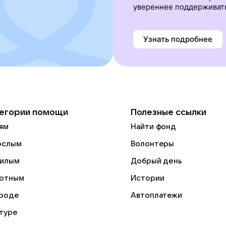
увереннее поддерживат
Узнать подробнее
егории помощи
Полезные ссылки
ям
Найти фонд
ослым
Волонтеры
илым
Добрый день
отным
Истории
роде
Автоплатежи
ьтуре