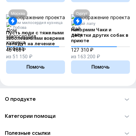
Москва
Сургут
Дом милосердия кузнеца
Дай лапу
Лобова
Накормим Чаки и
Пусть люди с тяжелыми
десятки других собак в
заболеваниями вовремя
приюте
попадут на лечение
46 466
₽
127 310
₽
из
51 150
₽
из
163 200
₽
Помочь
Помочь
О продукте
О проекте VK Добро
Категории помощи
Отчеты VK Добро
Детям
Использование материалов
Полезные ссылки