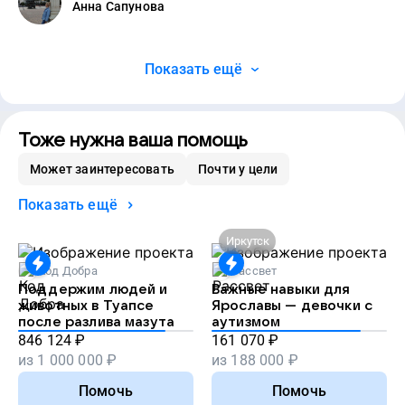
Анна Сапунова
Показать ещё
Тоже нужна ваша помощь
Может заинтересовать
Почти у цели
Показать ещё
Иркутск
Код Добра
Рассвет
Поддержим людей и
Важные навыки для
животных в Туапсе
Ярославы — девочки с
после разлива мазута
аутизмом
846 124
₽
161 070
₽
из
1 000 000
₽
из
188 000
₽
Помочь
Помочь