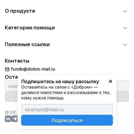
О продукте
О проекте VK Добро
Категории помощи
Отчеты VK Добро
Детям
Использование материалов
Полезные ссылки
Взрослым
Обратная связь
Найти фонд
Пожилым
Контакты
Для НКО
Волонтеры
Животным
funds@dobro.mail.ru
Партнерам
Добрый день
Оставайтесь с нами
Природе
Подпишитесь на нашу рассылку
Истории
Оставайтесь на связи с «Добром» — 
Культуре
делимся новостями и рассказываем о тех, 
Автоплатежи
Подписаться на рассылку
Фондам
кому нужна помощь
© VK,
2026
г. Все права защищены.
Подписаться