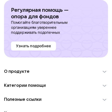
Регулярная помощь —
опора для фондов
Помогайте благотворительным
организациям увереннее
поддерживать подопечных
Узнать подробнее
О продукте
О проекте VK Добро
Категории помощи
Отчеты VK Добро
Детям
Использование материалов
Полезные ссылки
Взрослым
Обратная связь
Найти фонд
Пожилым