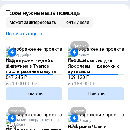
Тоже нужна ваша помощь
Может заинтересовать
Почти у цели
Показать ещё
Иркутск
Код Добра
Рассвет
Поддержим людей и
Важные навыки для
животных в Туапсе
Ярославы — девочки с
после разлива мазута
аутизмом
847 245
₽
169 120
₽
из
1 000 000
₽
из
188 000
₽
Помочь
Помочь
Москва
Сургут
Дом милосердия кузнеца
Дай лапу
Лобова
Накормим Чаки и
Пусть люди с тяжелыми