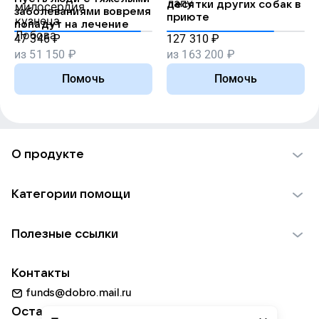
десятки других собак в
заболеваниями вовремя
приюте
попадут на лечение
47 346
₽
127 310
₽
из
51 150
₽
из
163 200
₽
Помочь
Помочь
О продукте
О проекте VK Добро
Категории помощи
Отчеты VK Добро
Детям
Использование материалов
Полезные ссылки
Взрослым
Обратная связь
Найти фонд
Пожилым
Контакты
Для НКО
Волонтеры
Животным
funds@dobro.mail.ru
Партнерам
Добрый день
Оставайтесь с нами
Природе