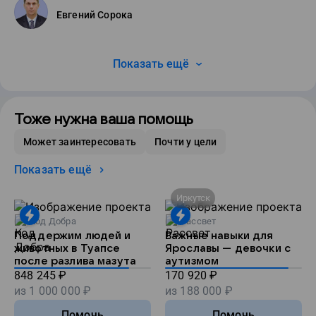
Евгений Сорока
Показать ещё
Тоже нужна ваша помощь
Может заинтересовать
Почти у цели
Показать ещё
Иркутск
Код Добра
Рассвет
Поддержим людей и
Важные навыки для
животных в Туапсе
Ярославы — девочки с
после разлива мазута
аутизмом
848 245
₽
170 920
₽
из
1 000 000
₽
из
188 000
₽
Помочь
Помочь