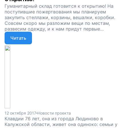
Гуманитарный склад готовится к открытию! На
поступившие пожертвования мы планируем
закупить стеллажи, корзины, вешалки, коробки.
Совсем скоро мы разложим вещи по местам,
развесим одежду, и к нам придут первые
посетители! Сейчас нам осталось совсем чуть-
Читать
чуть: собрать остаток суммы, чтобы окончательно
оборудовать склад. Помогите людям,
переживающим непростые времена, поддержите
наш проект!
12 октября 2017
Новости проекта
Клавдии 76 лет, она из города Людиново в
Калужской области, живет она одиноко: семьи у