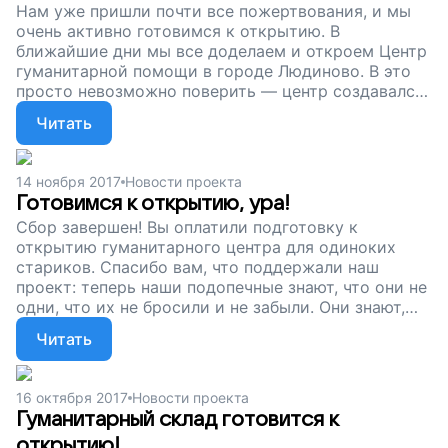
Нам уже пришли почти все пожертвования, и мы
очень активно готовимся к открытию. В
ближайшие дни мы все доделаем и откроем Центр
гуманитарной помощи в городе Людиново. В это
просто невозможно поверить — центр создавался
с нуля, на пожертвования, даже ткань на штору в
Читать
примерочной нам отдали. Спасибо вам за то, что
изменили жизнь людей, которым сейчас очень
непросто.
14 ноября 2017
Новости проекта
Готовимся к открытию, ура!
Сбор завершен! Вы оплатили подготовку к
открытию гуманитарного центра для одиноких
стариков. Спасибо вам, что поддержали наш
проект: теперь наши подопечные знают, что они не
одни, что их не бросили и не забыли. Они знают,
что если им что-то нужно, но нет денег или сил, им
Читать
есть, куда пойти.
16 октября 2017
Новости проекта
Гуманитарный склад готовится к
открытию!