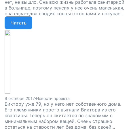
нет, не вышло. Она всю жизнь работала санитаркой
в больнице, поэтому пенсия у нее очень маленькая,
она едва-едва сводит концы с концами и покупает
только самое необходимое. Вы можете помочь
Читать
одинокой старушке: наш гуманитарный склад
будет обеспечивать ее самым необходимым и
помогать ей с мелкими бытовыми делами.
Помогите нам запустить склад, который облегчит
старость старым и одиноким людям, поддержите
наш проект!
9 октября 2017
Новости проекта
Виктору уже 79, но у него нет собственного дома.
Его племяниики просто выгнали Виктора из его
квартиры. Теперь он скитается по знакомым с
минимальным набором вещей. Очень страшно
остаться на старости лет без дома, без своей