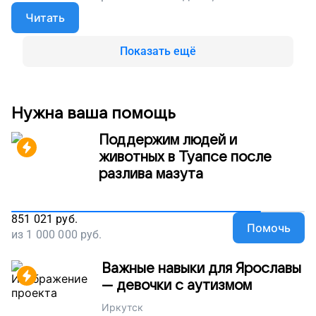
кровати, без привычных тебе вещей. Мы опекаем
Читать
Виктора, но на это нужны деньги. Помогите
Виктору обзавестись самым необходимым,
поддержите наш проект!
Показать ещё
Нужна ваша помощь
Поддержим людей и
животных в Туапсе после
разлива мазута
851 021
руб.
Помочь
из
1 000 000
руб.
Важные навыки для Ярославы
— девочки с аутизмом
Иркутск