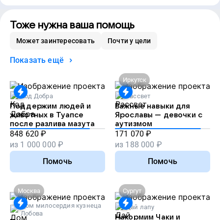
Тоже нужна ваша помощь
Может заинтересовать
Почти у цели
Показать ещё
Иркутск
Код Добра
Рассвет
Поддержим людей и
Важные навыки для
животных в Туапсе
Ярославы — девочки с
после разлива мазута
аутизмом
848 620
₽
171 070
₽
из
1 000 000
₽
из
188 000
₽
Помочь
Помочь
Москва
Сургут
Дом милосердия кузнеца
Дай лапу
Лобова
Накормим Чаки и