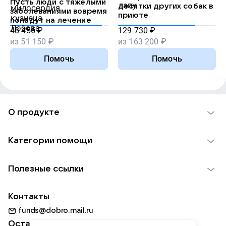
Пусть люди с тяжелыми
десятки других собак в
заболеваниями вовремя
приюте
попадут на лечение
48 456
₽
129 730
₽
из
51 150
₽
из
163 200
₽
Помочь
Помочь
О продукте
О проекте VK Добро
Категории помощи
Отчеты VK Добро
Детям
Использование материалов
Полезные ссылки
Взрослым
Обратная связь
Найти фонд
Пожилым
Контакты
Для НКО
Волонтеры
Животным
funds@dobro.mail.ru
Партнерам
Добрый день
Оставайтесь с нами
Природе