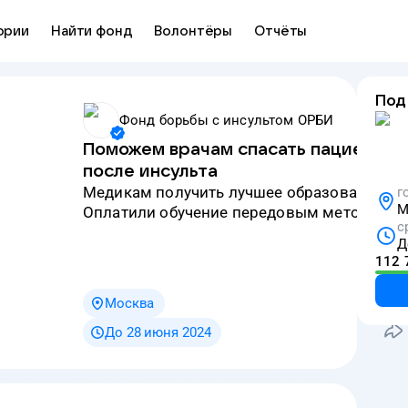
ории
Найти фонд
Волонтёры
Отчёты
Под
Фонд борьбы с инсультом ОРБИ
Поможем врачам спасать пациентов
после инсульта
медикам получить лучшее образование.
г
М
Оплатили обучение передовым методикам
с
Д
112 
Москва
До 28 июня 2024