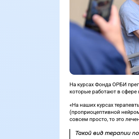
На курсах Фонда ОРБИ пре
которые работают в сфере 
«На наших курсах терапевт
(проприоцептивной нейром
совсем просто, то это леч
Такой вид терапии п