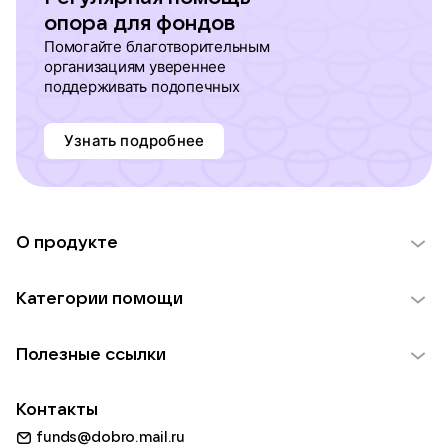
опора для фондов
Помогайте благотворительным
организациям увереннее
поддерживать подопечных
Узнать подробнее
О продукте
О проекте VK Добро
Категории помощи
Отчеты VK Добро
Детям
Использование материалов
Полезные ссылки
Взрослым
Обратная связь
Найти фонд
Пожилым
Контакты
Для НКО
Волонтеры
Животным
funds@dobro.mail.ru
Партнерам