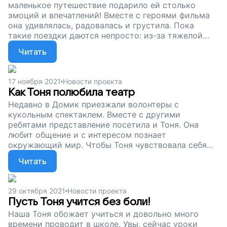
маленькое путешествие подарило ей столько
эмоций и впечатлений! Вместе с героями фильма
она удивлялась, радовалась и грустила. Пока
такие поездки даются непросто: из-за тяжелой
формы ДЦП и сколиоза Тоне невероятно сложно
Читать
сидеть в коляске, любое движение причиняет
девушке боль. Пожалуйста, помогите нам
оборудовать коляску для Тони. Подарим ей
17 ноября 2021
Новости проекта
возможность развиваться и быть активной!
Как Тоня полюбила театр
Недавно в Домик приезжали волонтеры с
кукольным спектаклем. Вместе с другими
ребятами представление посетила и Тоня. Она
любит общение и с интересом познает
окружающий мир. Чтобы Тоня чувствовала себя
комфортно на встречах и занятиях, ее коляску
Читать
нужно оборудовать специальным сиденьем. Без
него долго сидеть она не может – слишком больно.
Пожалуйста, помогите нам купить это важное
29 октября 2021
Новости проекта
оборудование. Вместе подарим Тоне возможность
Пусть Тоня учится без боли!
быть активной!
Наша Тоня обожает учиться и довольно много
времени проводит в школе. Увы, сейчас уроки