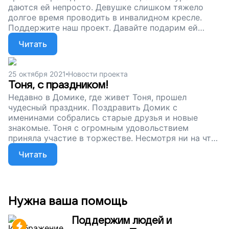
даются ей непросто. Девушке слишком тяжело
долгое время проводить в инвалидном кресле.
Поддержите наш проект. Давайте подарим ей
специальное сиденье и аксессуары для кресла.
Читать
Пусть Тоня живет и учится без боли!
25 октября 2021
Новости проекта
Тоня, с праздником!
Недавно в Домике, где живет Тоня, прошел
чудесный праздник. Поздравить Домик с
именинами собрались старые друзья и новые
знакомые. Тоня с огромным удовольствием
приняла участие в торжестве. Несмотря ни на что,
она невероятно жизнерадостная девушка и
Читать
обожает праздники. Мы продолжаем сбор для
нашей Тони. Давайте купим ей сиденье для
коляски, которое так ей необходимо. Пусть Тоня
живет и двигается без боли!
Нужна ваша помощь
Поддержим людей и