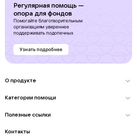
Регулярная помощь —
опора для фондов
Помогайте благотворительным
организациям увереннее
поддерживать подопечных
Узнать подробнее
О продукте
О проекте VK Добро
Категории помощи
Отчеты VK Добро
Детям
Использование материалов
Полезные ссылки
Взрослым
Обратная связь
Найти фонд
Пожилым
Контакты
Для НКО
Волонтеры