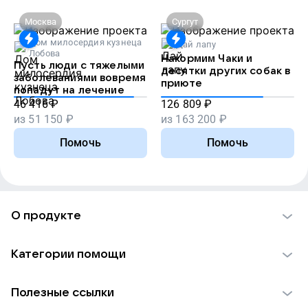
Москва
Сургут
Дом милосердия кузнеца
Дай лапу
Лобова
Накормим Чаки и
Пусть люди с тяжелыми
десятки других собак в
заболеваниями вовремя
приюте
попадут на лечение
46 416
₽
126 809
₽
из
51 150
₽
из
163 200
₽
Помочь
Помочь
О продукте
О проекте VK Добро
Категории помощи
Отчеты VK Добро
Детям
Использование материалов
Полезные ссылки
Взрослым