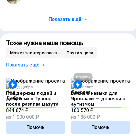
Показать ещё
Тоже нужна ваша помощь
Может заинтересовать
Почти у цели
Показать ещё
Иркутск
Код Добра
Рассвет
Поддержим людей и
Важные навыки для
животных в Туапсе
Ярославы — девочки с
после разлива мазута
аутизмом
844 674
₽
160 570
₽
из
1 000 000
₽
из
188 000
₽
Помочь
Помочь