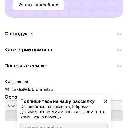
Узнать подробнее
О продукте
О проекте VK Добро
Категории помощи
Отчеты VK Добро
Детям
Использование материалов
Полезные ссылки
Взрослым
Обратная связь
Найти фонд
Пожилым
Контакты
Для НКО
Волонтеры
Животным
funds@dobro.mail.ru
Партнерам
Добрый день
Оставайтесь с нами
Природе
Подпишитесь на нашу рассылку
Истории
Оставайтесь на связи с «Добром» — 
Культуре
делимся новостями и рассказываем о тех, 
Автоплатежи
Подписаться на рассылку
Фондам
кому нужна помощь