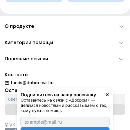
О продукте
О проекте VK Добро
Категории помощи
Отчеты VK Добро
Детям
Использование материалов
Полезные ссылки
Взрослым
Обратная связь
Найти фонд
Пожилым
Контакты
Для НКО
Волонтеры
Животным
funds@dobro.mail.ru
Партнерам
Добрый день
Оставайтесь с нами
Природе
Подпишитесь на нашу рассылку
Истории
Оставайтесь на связи с «Добром» — 
Культуре
делимся новостями и рассказываем о тех, 
Автоплатежи
Подписаться на рассылку
Фондам
кому нужна помощь
© VK,
2026
г. Все права защищены.