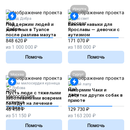
Иркутск
Код Добра
Рассвет
Поддержим людей и
Важные навыки для
животных в Туапсе
Ярославы — девочки с
после разлива мазута
аутизмом
848 620
₽
171 070
₽
из
1 000 000
₽
из
188 000
₽
Помочь
Помочь
Москва
Сургут
Дом милосердия кузнеца
Дай лапу
Лобова
Накормим Чаки и
Пусть люди с тяжелыми
десятки других собак в
заболеваниями вовремя
приюте
попадут на лечение
48 456
₽
129 730
₽
из
51 150
₽
из
163 200
₽
Помочь
Помочь