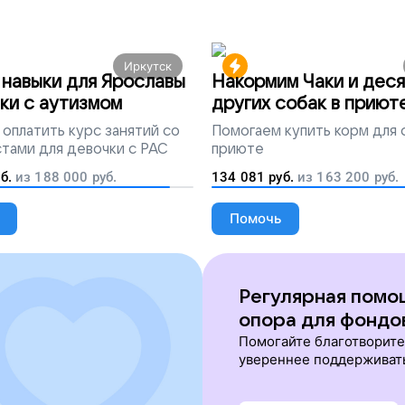
Иркутск
навыки для Ярославы
Накормим Чаки и деся
ки с аутизмом
других собак в приют
оплатить курс занятий со
Помогаем
купить корм для 
тами для девочки с РАС
приюте
б.
из
188 000
руб.
134 081
руб.
из
163 200
руб.
Помочь
Регулярная помо
опора для фондо
Помогайте благотворит
увереннее поддерживат