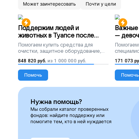
Может заинтересовать
Почти у цели
Поддержим людей и
Важные 
животных в Туапсе после
— девоч
разлива мазута
Помогаем
купить средства для
Помогаем
очистки, защитное оборудование,
специалис
лекарства, корм и предметы первой
848 820
руб.
из
1 000 000
руб.
171 073
ру
необходимости
Помочь
Помочь
Нужна помощь?
Мы собрали каталог проверенных
фондов: найдите поддержку или
помогите тем, кто в ней нуждается