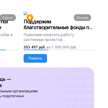
Сургут
Москва
тки
Поддержим
е
благотворительные фонды по
всей России
собак в
Помогаем
оплатить работу
системных проектов
благотворительных организаций
353 497
руб.
из
1 000 000
руб.
Помочь
щь —
в
ельным организациям
ь подопечных