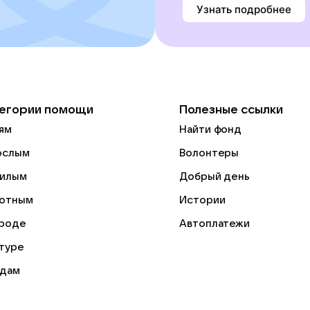
Узнать подробнее
егории помощи
Полезные ссылки
ям
Найти фонд
ослым
Волонтеры
илым
Добрый день
отным
Истории
роде
Автоплатежи
ьтуре
дам