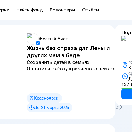
ории
Найти фонд
Волонтёры
Отчёты
Под
Желтый Аист
Жизнь без страха для Лены и
других мам в беде
сохранить детей в семьях.
г
К
Оплатили работу кризисного психолога.
с
Д
127 
Красноярск
До 21 марта 2025