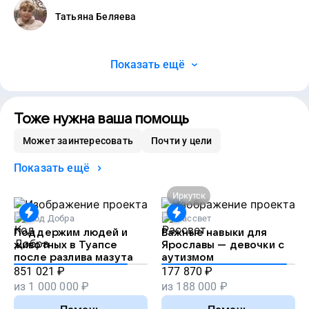
Татьяна Беляева
Показать ещё
Тоже нужна ваша помощь
Может заинтересовать
Почти у цели
Показать ещё
Иркутск
Код Добра
Рассвет
Поддержим людей и
Важные навыки для
животных в Туапсе
Ярославы — девочки с
после разлива мазута
аутизмом
851 021
₽
177 870
₽
из
1 000 000
₽
из
188 000
₽