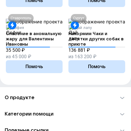
Помочь
Помочь
Ставрополь
Сургут
София
Дай лапу
Спасение в аномальную
Накормим Чаки и
жару для Валентины
десятки других собак в
Ивановны
приюте
35 500
₽
136 881
₽
из
45 000
₽
из
163 200
₽
Помочь
Помочь
О продукте
О проекте VK Добро
Категории помощи
Отчеты VK Добро
Детям
Использование материалов
Полезные ссылки