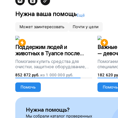
Нужна ваша помощь
Ещё
Может заинтересовать
Почти у цели
Поддержим людей и
Важные 
животных в Туапсе после
— девоч
разлива мазута
Помогаем
купить средства для
Помогаем
очистки, защитное оборудование,
специалис
лекарства, корм и предметы первой
852 872
руб.
из
1 000 000
руб.
182 620
ру
необходимости
Помочь
Помочь
Нужна помощь?
Мы собрали каталог проверенных