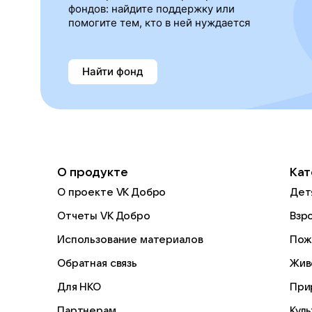
фондов: найдите поддержку или
помогите тем, кто в ней нуждается
Найти фонд
О продукте
Кат
О проекте VK Добро
Дет
Отчеты VK Добро
Взр
Использование материалов
Пож
Обратная связь
Жив
Для НКО
При
Партнерам
Кул