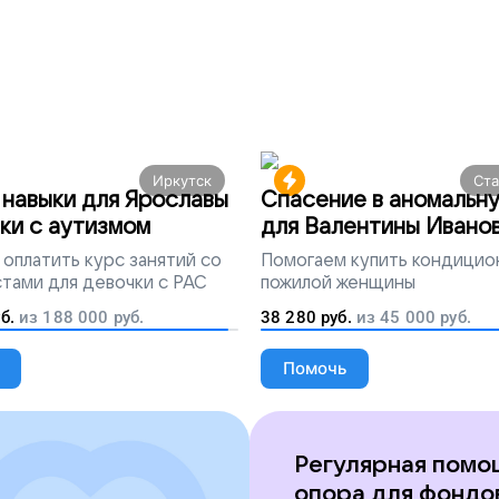
Иркутск
Ст
навыки для Ярославы
Спасение в аномальн
ки с аутизмом
для Валентины Ивано
оплатить курс занятий со
Помогаем
купить кондицио
тами для девочки с РАС
пожилой женщины
б.
из
188 000
руб.
38 280
руб.
из
45 000
руб.
Помочь
Регулярная помо
опора для фондо