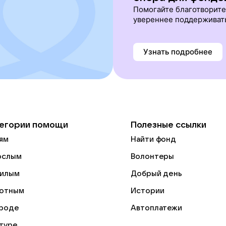
Помогайте благотворит
увереннее поддерживат
Узнать подробнее
егории помощи
Полезные ссылки
ям
Найти фонд
ослым
Волонтеры
илым
Добрый день
отным
Истории
роде
Автоплатежи
ьтуре