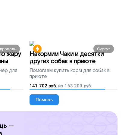
аврополь
Сургут
ую жару
Накормим Чаки и десятки
вны
других собак в приюте
нер для
Помогаем
купить корм для собак в
приюте
141 702
руб.
из
163 200
руб.
Помочь
щь —
в