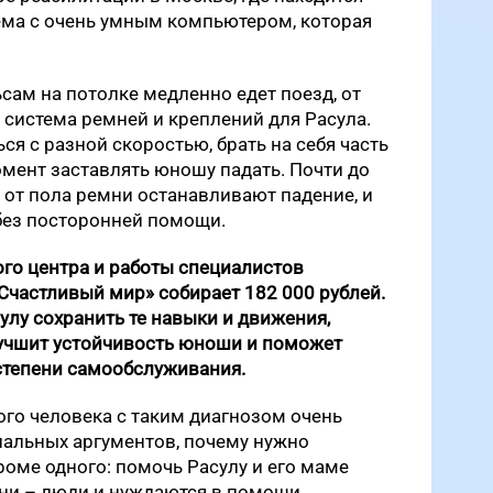
ема с очень умным компьютером, которая
ьсам на потолке медленно едет поезд, от
я система ремней и креплений для Расула.
ся с разной скоростью, брать на себя часть
омент заставлять юношу падать. Почти до
и от пола ремни останавливают падение, и
без посторонней помощи.
го центра и работы специалистов
Счастливый мир» собирает 182 000 рублей.
лу сохранить те навыки и движения,
улучшит устойчивость юноши и поможет
степени самообслуживания.
ого человека с таким диагнозом очень
нальных аргументов, почему нужно
роме одного: помочь Расулу и его маме
они – люди и нуждаются в помощи.