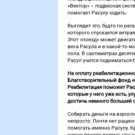
«Вектор» – подвесная сист
помогает Расулу ходить.
Выглядит это, будто по рел
которого спускается хитра
Этот «поезд» может двигать
веса Расула и в какой-то м
пола. В сантиметрах десят
Расул учится подниматься 
На оплату реабилитационно
Благотворительный фонд «
Реабилитация поможет Расу
которые у него уже есть, 
достичь немного большей 
Собирать деньги на взросл
непросто. Почти нет рацио
помогать именно Расулу. К
нужно просто потому, что 