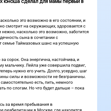
ях юноша сделал для мамы первый в
насколько это возможно в его состоянии, и
но смотрит на окружающих, здоровается с
и нежно, насколько это возможно, заботится
рдечность сына в сочетании с
т семье Таймазовых шанс на успешную
за сорок. Она энергична, настойчива, и
му мальчику. Лейла уже совершила подвиг,
теперь нужно его учить. Долго, усердно, шаг
мины силы и возможности не безграничны.
 самостоятельно есть, пить, немного
ать по слогам. Но что будет дальше – пока
сь за время пребывания в
 реабилитации в Москве, где находится