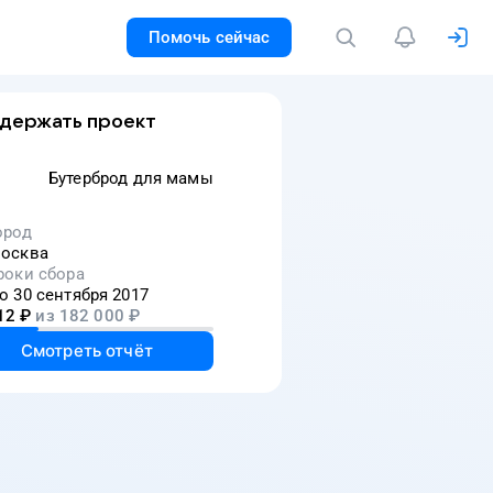
Помочь сейчас
держать проект
Бутерброд для мамы
ород
осква
роки сбора
о 30 сентября 2017
12
₽
из
182 000
₽
Смотреть отчёт