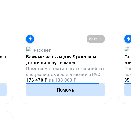
Иркутск
Рассвет
х в
Важные навыки для Ярославы —
Сп
девочки с аутизмом
дл
Помогаем
оплатить курс занятий со
По
,
специалистами для девочки с РАС
по
176 470
₽
из
188 000
₽
35
вой
Помочь