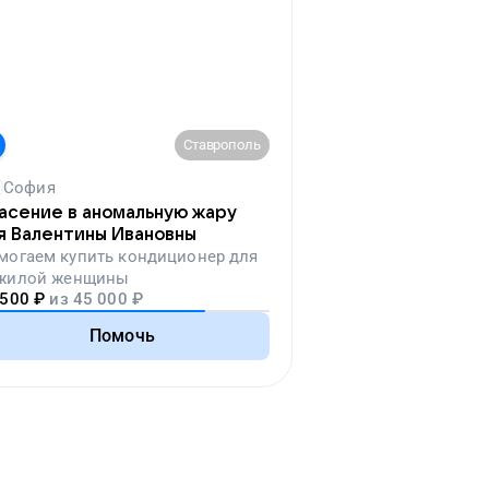
Ставрополь
София
асение в аномальную жару
я Валентины Ивановны
могаем
купить кондиционер для
жилой женщины
 500
₽
из
45 000
₽
Помочь