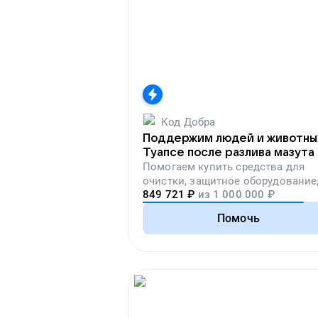
Код Добра
Поддержим людей и животны
Туапсе после разлива мазута
Помогаем
купить средства для
очистки, защитное оборудование
849 721
₽
из
1 000 000
₽
лекарства, корм и предметы пер
необходимости
Помочь