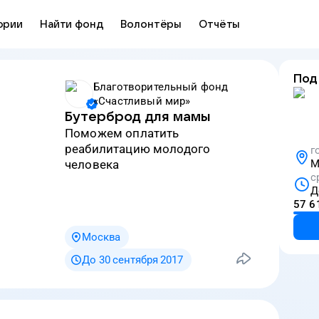
ории
Найти фонд
Волонтёры
Отчёты
Под
Благотворительный фонд
«Счастливый мир»
Бутерброд для мамы
Поможем оплатить
реабилитацию молодого
г
человека
М
с
Д
57 6
Москва
До 30 сентября 2017