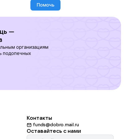
Помочь
щь —
в
ельным организациям
ь подопечных
Контакты
funds@dobro.mail.ru
Оставайтесь с нами