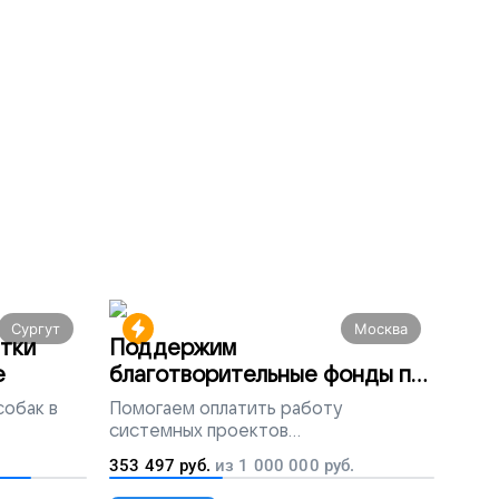
Сургут
Москва
тки
Поддержим
е
благотворительные фонды по
всей России
собак в
Помогаем
оплатить работу
системных проектов
благотворительных организаций
353 497
руб.
из
1 000 000
руб.