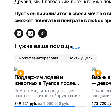
Друзья, мы благодарим всех, кто уже по
Пусть он приблизится к своей мечте о 
сможет побегать и поиграть в любое вр
Нужна ваша помощь
Ещё
Может заинтересовать
Почти у цели
Поддержим людей и
Важные 
животных в Туапсе после
— девоч
разлива мазута
Помогаем
купить средства для
Помогаем
очистки, защитное оборудование,
специалис
лекарства, корм и предметы первой
849 221
руб.
из
1 000 000
руб.
173 720
ру
необходимости