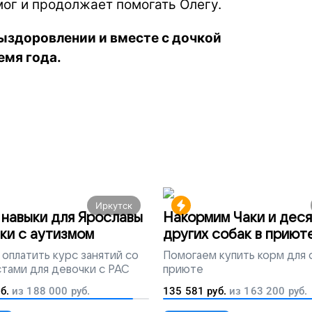
мог и продолжает помогать Олегу.
выздоровлении и вместе с дочкой
емя года.
Иркутск
навыки для Ярославы
Накормим Чаки и деся
ки с аутизмом
других собак в приют
оплатить курс занятий со
Помогаем
купить корм для 
тами для девочки с РАС
приюте
б.
из
188 000
руб.
135 581
руб.
из
163 200
руб.