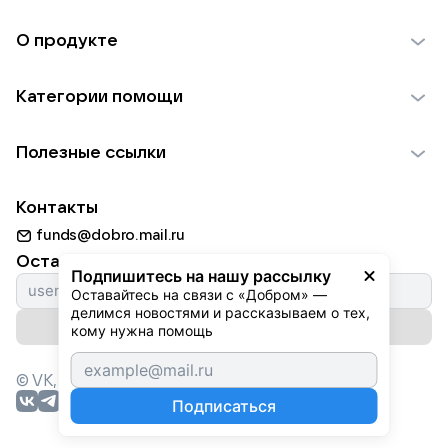
О продукте
О проекте VK Добро
Категории помощи
Отчеты VK Добро
Детям
Использование материалов
Полезные ссылки
Взрослым
Обратная связь
Найти фонд
Пожилым
Контакты
Для НКО
Волонтеры
Животным
funds@dobro.mail.ru
Партнерам
Добрый день
Оставайтесь с нами
Природе
Подпишитесь на нашу рассылку
Истории
Оставайтесь на связи с «Добром» — 
Культуре
делимся новостями и рассказываем о тех, 
Автоплатежи
Подписаться на рассылку
Фондам
кому нужна помощь
© VK,
2026
г. Все права защищены.
Подписаться