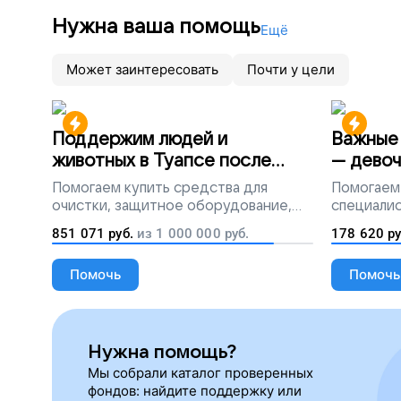
Нужна ваша помощь
Ещё
Может заинтересовать
Почти у цели
Поддержим людей и
Важные 
животных в Туапсе после
— девоч
разлива мазута
Помогаем
купить средства для
Помогаем
очистки, защитное оборудование,
специалис
лекарства, корм и предметы первой
851 071
руб.
из
1 000 000
руб.
178 620
ру
необходимости
Помочь
Помочь
Нужна помощь?
Мы собрали каталог проверенных
фондов: найдите поддержку или