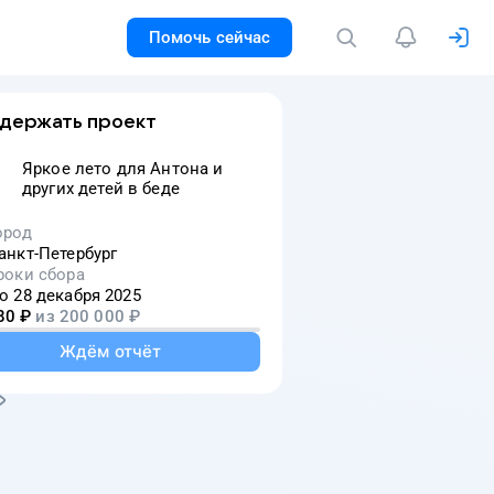
Помочь сейчас
держать проект
Яркое лето для Антона и
других детей в беде
в
ород
анкт-Петербург
ми
роки сбора
о 28 декабря 2025
80
₽
из
200 000
₽
Ждём отчёт