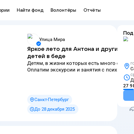
ории
Найти фонд
Волонтёры
Отчёты
Под
Улица Мира
Яркое лето для Антона и других
детей в беде
детям, в жизни которых есть много страхо
г
С
оплатим экскурсии и занятия с психолога
с
Д
27 9
Санкт-Петербург
До 28 декабря 2025