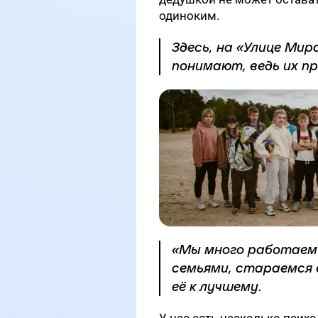
одиноким.
Здесь, на «Улице Мира
понимают, ведь их п
«Мы много работаем н
семьями, стараемся 
её к лучшему.
У нас есть несколько псих