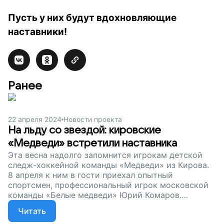
Пусть у них будут вдохновляющие
наставники!
Ранее
22 апреля 2024
Новости проекта
На льду со звездой: кировские
«Медведи» встретили наставника
Эта весна надолго запомнится игрокам детской
следж-хоккейной команды «Медведи» из Кирова.
8 апреля к ним в гости приехал опытный
спортсмен, профессиональный игрок московской
команды «Белые медведи» Юрий Комаров.
Рассказываем, как прошла встреча, и продолжаем
Читать
наш сбор. Друзья, поддержите особенных