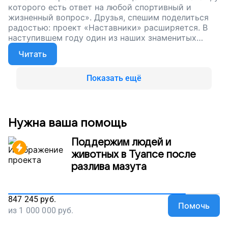
которого есть ответ на любой спортивный и
жизненный вопрос». Друзья, спешим поделиться
радостью: проект «Наставники» расширяется. В
наступившем году один из наших знаменитых
гостей впервые побывал в Казани и встретился с
Читать
юными хоккеистами из команды «Барс следж».
Это стало возможным благодаря вам, спасибо!
Сейчас наш сбор продолжается. Поддержите
Показать ещё
проект. Пусть всемирно известные спортсмены
приезжают к особым ребятам в разные уголки
страны. Пусть у юных спортсменов будут
вдохновляющие наставники!
Нужна ваша помощь
Поддержим людей и
животных в Туапсе после
разлива мазута
847 245
руб.
Помочь
из
1 000 000
руб.