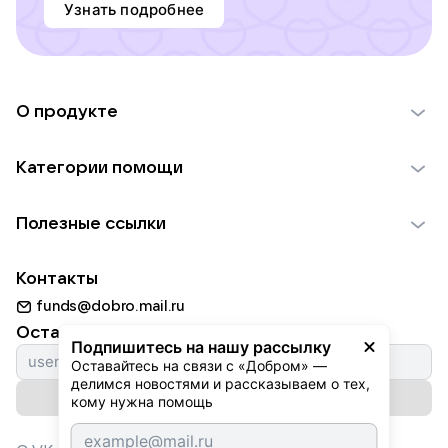
Узнать подробнее
О продукте
О проекте VK Добро
Категории помощи
Отчеты VK Добро
Детям
Использование материалов
Полезные ссылки
Взрослым
Обратная связь
Найти фонд
Пожилым
Контакты
Для НКО
Волонтеры
Животным
funds@dobro.mail.ru
Партнерам
Добрый день
Оставайтесь с нами
Природе
Подпишитесь на нашу рассылку
Истории
Оставайтесь на связи с «Добром» — 
Культуре
делимся новостями и рассказываем о тех, 
Автоплатежи
Подписаться на рассылку
Фондам
кому нужна помощь