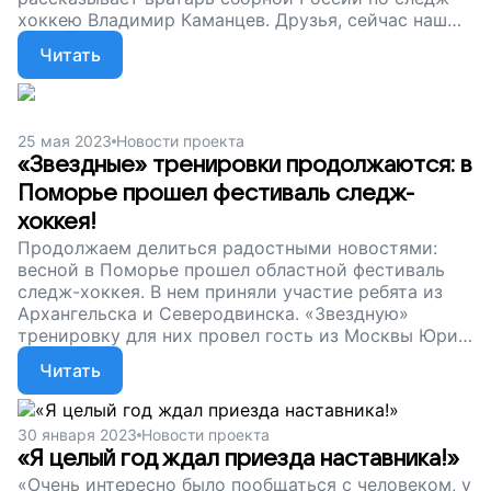
хоккею Владимир Каманцев. Друзья, сейчас наш
сбор продолжается. Поддержите особенных
Читать
хоккеистов. Пусть у них будут вдохновляющие
наставники.
25 мая 2023
Новости проекта
«Звездные» тренировки продолжаются: в
Поморье прошел фестиваль следж-
хоккея!
Продолжаем делиться радостными новостями:
весной в Поморье прошел областной фестиваль
следж-хоккея. В нем приняли участие ребята из
Архангельска и Северодвинска. «Звездную»
тренировку для них провел гость из Москвы Юрий
Комаров, бронзовый призер чемпионатов России,
Читать
игрок команды следж-хоккейного клуба «Белые
Медведи». Друзья, спасибо, что поддерживаете
наш проект. Давайте не будем останавливаться.
30 января 2023
Новости проекта
Пусть у юных спортсменов из самых отделенных
«Я целый год ждал приезда наставника!»
уголков России будут вдохновляющие наставники!
«Очень интересно было пообщаться с человеком, у