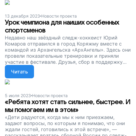
хоккеистов. Пусть рядом с ними будут
вдохновляющие наставники!
13 декабря 2023
Новости проекта
Урок чемпиона для наиших особенных
спортсменов
Недавно наш звёздный следж-хоккеист Юрий
Комаров отправился в город Коряжму вместе с
командой из Архангельска «АрхАнгелы». Здесь они
провели показательные тренировки и приняли
участие в фестивале. Друзья, сбор в поддержку
юных следж-хоккеистов продолжается. Пусть
Читать
ребята с особенностями здоровья занимаются
спортом и исполняют мечты!
5 июля 2023
Новости проекта
«Ребята хотят стать сильнее, быстрее. И
мы помогаем им в этом»
«Дети радуются, когда мы к ним приезжаем,
задают вопросы, по которым я понимаю, что они
ждали гостей, готовились к этой встрече», —
рассказывает вратарь сборной России по следж-