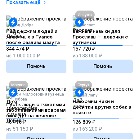
Показать ещё
Иркутск
Код Добра
Рассвет
Поддержим людей и
Важные навыки для
животных в Туапсе
Ярославы — девочки с
после разлива мазута
аутизмом
844 474
₽
157 720
₽
из
1 000 000
₽
из
188 000
₽
Помочь
Помочь
Москва
Сургут
Дом милосердия кузнеца
Дай лапу
Лобова
Накормим Чаки и
Пусть люди с тяжелыми
десятки других собак в
заболеваниями вовремя
приюте
попадут на лечение
46 416
₽
126 809
₽
из
51 150
₽
из
163 200
₽