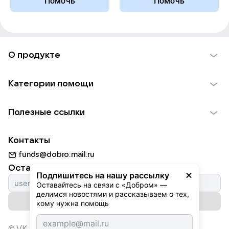
Помочь
Помочь
О продукте
О проекте VK Добро
Категории помощи
Отчеты VK Добро
Детям
Использование материалов
Полезные ссылки
Взрослым
Обратная связь
Найти фонд
Пожилым
Контакты
Для НКО
Волонтеры
Животным
funds@dobro.mail.ru
Партнерам
Добрый день
Оставайтесь с нами
Природе
Подпишитесь на нашу рассылку
Истории
Оставайтесь на связи с «Добром» — 
Культуре
делимся новостями и рассказываем о тех, 
Автоплатежи
Подписаться на рассылку
Фондам
кому нужна помощь