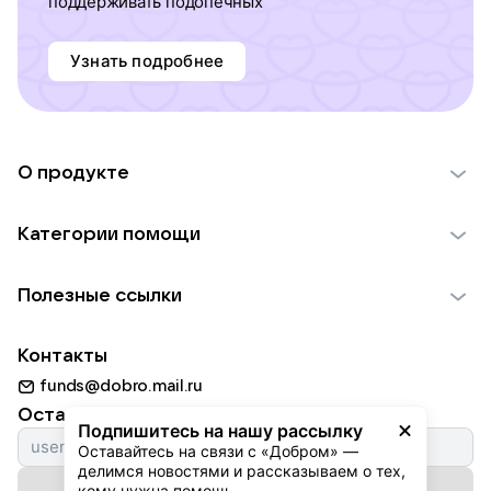
поддерживать подопечных
Узнать подробнее
О продукте
О проекте VK Добро
Категории помощи
Отчеты VK Добро
Детям
Использование материалов
Полезные ссылки
Взрослым
Обратная связь
Найти фонд
Пожилым
Контакты
Для НКО
Волонтеры
Животным
funds@dobro.mail.ru
Партнерам
Добрый день
Оставайтесь с нами
Природе
Подпишитесь на нашу рассылку
Истории
Оставайтесь на связи с «Добром» — 
Культуре
делимся новостями и рассказываем о тех, 
Автоплатежи
Подписаться на рассылку
Фондам
кому нужна помощь