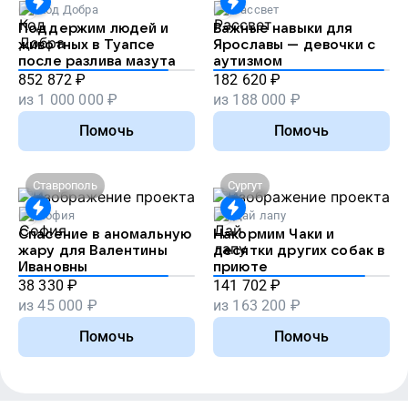
Код Добра
Рассвет
Поддержим людей и
Важные навыки для
животных в Туапсе
Ярославы — девочки с
после разлива мазута
аутизмом
852 872
₽
182 620
₽
из
1 000 000
₽
из
188 000
₽
Помочь
Помочь
Ставрополь
Сургут
София
Дай лапу
Спасение в аномальную
Накормим Чаки и
жару для Валентины
десятки других собак в
Ивановны
приюте
38 330
₽
141 702
₽
из
45 000
₽
из
163 200
₽
Помочь
Помочь