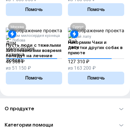
Помочь
Помочь
Москва
Сургут
Дом милосердия кузнеца
Дай лапу
Лобова
Накормим Чаки и
Пусть люди с тяжелыми
десятки других собак в
заболеваниями вовремя
приюте
попадут на лечение
46 566
₽
127 310
₽
из
51 150
₽
из
163 200
₽
Помочь
Помочь
О продукте
О проекте VK Добро
Категории помощи
Отчеты VK Добро