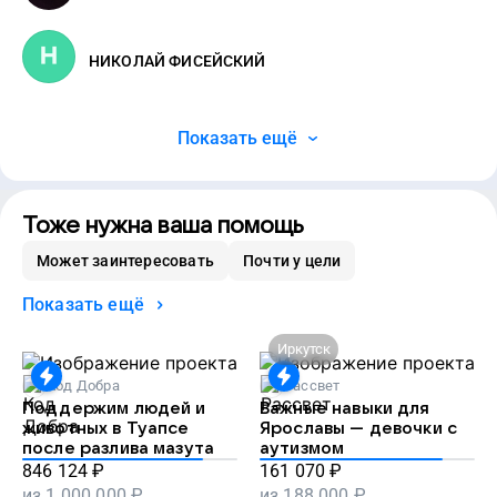
НИКОЛАЙ ФИСЕЙСКИЙ
Показать ещё
Тоже нужна ваша помощь
Может заинтересовать
Почти у цели
Показать ещё
Иркутск
Код Добра
Рассвет
Поддержим людей и
Важные навыки для
животных в Туапсе
Ярославы — девочки с
после разлива мазута
аутизмом
846 124
₽
161 070
₽
из
1 000 000
₽
из
188 000
₽