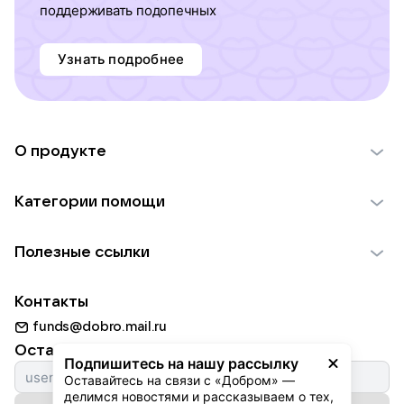
поддерживать подопечных
Узнать подробнее
О продукте
О проекте VK Добро
Категории помощи
Отчеты VK Добро
Детям
Использование материалов
Полезные ссылки
Взрослым
Обратная связь
Найти фонд
Пожилым
Контакты
Для НКО
Волонтеры
Животным
funds@dobro.mail.ru
Партнерам
Добрый день
Оставайтесь с нами
Природе
Подпишитесь на нашу рассылку
Истории
Оставайтесь на связи с «Добром» — 
Культуре
делимся новостями и рассказываем о тех, 
Автоплатежи