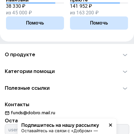
Ивановны
приюте
38 330
₽
141 952
₽
из
45 000
₽
из
163 200
₽
Помочь
Помочь
О продукте
О проекте VK Добро
Категории помощи
Отчеты VK Добро
Детям
Использование материалов
Полезные ссылки
Взрослым
Обратная связь
Найти фонд
Пожилым
Контакты
Для НКО
Волонтеры
Животным
funds@dobro.mail.ru
Партнерам
Добрый день
Оставайтесь с нами
Природе
Подпишитесь на нашу рассылку
Истории
Оставайтесь на связи с «Добром» — 
Культуре