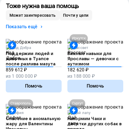
Тоже нужна ваша помощь
Может заинтересовать
Почти у цели
Показать ещё
Иркутск
Код Добра
Рассвет
Поддержим людей и
Важные навыки для
животных в Туапсе
Ярославы — девочки с
после разлива мазута
аутизмом
859 612
₽
182 620
₽
из
1 000 000
₽
из
188 000
₽
Помочь
Помочь
Ставрополь
Сургут
София
Дай лапу
Спасение в аномальную
Накормим Чаки и
жару для Валентины
десятки других собак в