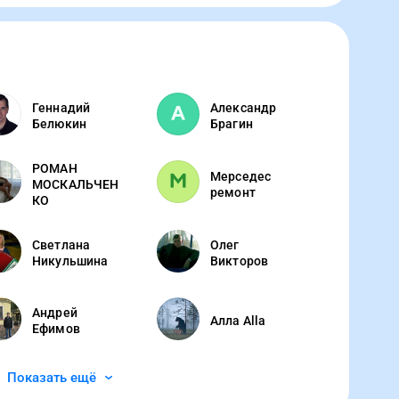
на полноценное будущее!Сейчас мы собираем
6-летнего Максима, он родился и вырос в
Геннадий
Александр
Белюкин
Брагин
РОМАН
Мерседес
МОСКАЛЬЧЕН
ремонт
КО
Светлана
Олег
Никульшина
Викторов
Андрей
Алла Alla
Ефимов
Показать ещё