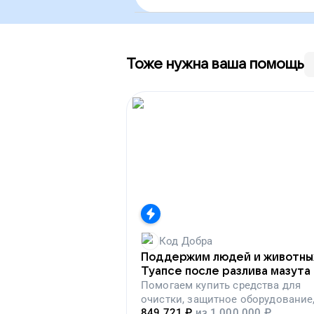
Тоже нужна ваша помощь
Код Добра
Поддержим людей и животны
Туапсе после разлива мазута
Помогаем
купить средства для
очистки, защитное оборудование
849 721
₽
из
1 000 000
₽
лекарства, корм и предметы пер