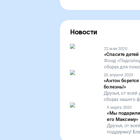
Новости
22 мая 2020
«
Спасите детей
Фонд «Подсолнух
сборах для пом
первичным имму
20 апреля 2020
в период панде
«
Антон борется
болезнь!
»
Друзья, от всей
сборах нашего 
наши подопечны
9 марта 2020
времена!Сейчас
«
Мы подарили
мужчины с диаг
его Максиму
»
Друзья, от вс
поддержку! Бл
собрать необх