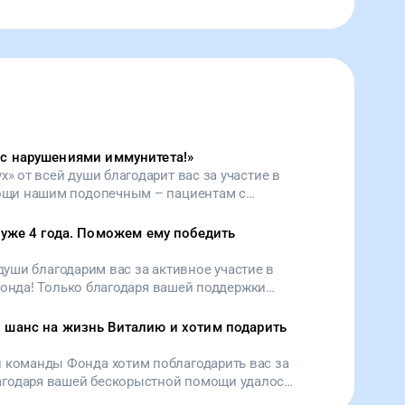
 с нарушениями иммунитета!
»
» от всей души благодарит вас за участие в
ощи нашим подопечным – пациентам с
нодефицитом (ПИД), которые прямо сейчас,
мии, оказались наиболее уязвимыми.
 уже 4 года. Поможем ему победить
 души благодарим вас за активное участие в
фонда! Только благодаря вашей поддержки
е смогут продержаться в эти непростые
 мы собираем средства для лечения молодого
 шанс на жизнь Виталию и хотим подарить
нозом первичный иммунодефицит.
ей команды Фонда хотим поблагодарить вас за
агодаря вашей бескорыстной помощи удалось
одимые средства для Виталия, который