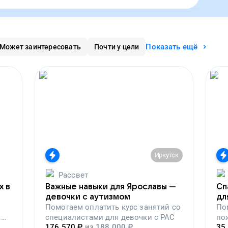
Показать ещё
Может заинтересовать
Почти у цели
Иркутск
Рассвет
х в
Важные навыки для Ярославы —
Сп
девочки с аутизмом
дл
Помогаем
оплатить курс занятий со
По
,
специалистами для девочки с РАС
по
176 570
₽
из
188 000
₽
35
вой