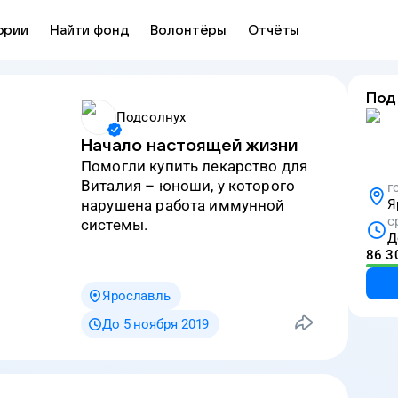
ории
Найти фонд
Волонтёры
Отчёты
Под
Подсолнух
Начало настоящей жизни
Помогли купить лекарство для
Виталия – юноши, у которого
г
нарушена работа иммунной
Я
с
системы.
Д
86 3
Ярославль
До 5 ноября 2019