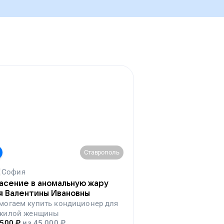
Ставрополь
София
асение в аномальную жару
я Валентины Ивановны
могаем
купить кондиционер для
жилой женщины
 500
₽
из
45 000
₽