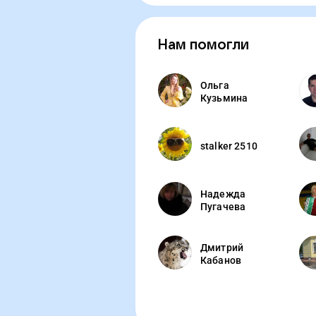
получил шанс 
средства для 1
Сочи.
Нам помогли
Ольга
Кузьмина
stalker 2510
Надежда
Пугачева
Дмитрий
Кабанов