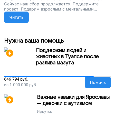
Сейчас наш сбор продолжается. Поддержите
проект! Подарим взрослым с ментальными
особенностями возможность заниматься спортом
Читать
и жить ярко!
Нужна ваша помощь
Поддержим людей и
животных в Туапсе после
разлива мазута
846 794
руб.
Помочь
из
1 000 000
руб.
Важные навыки для Ярославы
— девочки с аутизмом
Иркутск