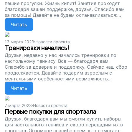
пешие прогулки. Жизнь кипит! Занятия проходят
благодаря вашей поддержке, друзья. Спасибо вам
за помощь! Давайте не будем останавливаться:
подарим свободу движений взрослым с
Читать
ментальными особенностями.
13 марта 2023
Новости проекта
Тренировки начались!
Друзья, недавно у нас начались тренировки по
настольному теннису. Все — благодаря вам.
Спасибо за доверие и поддержку. Сейчас наш сбор
продолжается. Давайте подарим взрослым с
ментальными особенностями возможность
заниматься спортом и жить ярко!
Читать
7 марта 2023
Новости проекта
Первые покупки для спортзала
Друзья, благодаря вам мы смогли купить наборы
для настольного тенниса и скоро передадим их в
спортзал. Огромное спасибо всем, кто помогает.