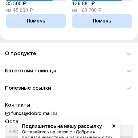
35 500
₽
136 881
₽
из
45 000
₽
из
163 200
₽
Помочь
Помочь
О продукте
О проекте VK Добро
Категории помощи
Отчеты VK Добро
Детям
Использование материалов
Полезные ссылки
Взрослым
Обратная связь
Найти фонд
Пожилым
Контакты
Для НКО
Волонтеры
Животным
funds@dobro.mail.ru
Партнерам
Добрый день
Оставайтесь с нами
Природе
Подпишитесь на нашу рассылку
Истории
Оставайтесь на связи с «Добром» — 
Культуре
делимся новостями и рассказываем о тех, 