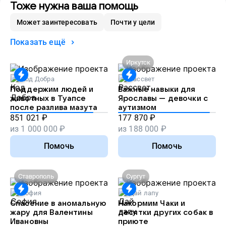
Тоже нужна ваша помощь
Может заинтересовать
Почти у цели
Показать ещё
Иркутск
Код Добра
Рассвет
Поддержим людей и
Важные навыки для
животных в Туапсе
Ярославы — девочки с
после разлива мазута
аутизмом
851 021
₽
177 870
₽
из
1 000 000
₽
из
188 000
₽
Помочь
Помочь
Ставрополь
Сургут
София
Дай лапу
Спасение в аномальную
Накормим Чаки и
жару для Валентины
десятки других собак в
Ивановны
приюте