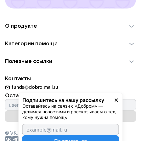
О продукте
О проекте VK Добро
Категории помощи
Отчеты VK Добро
Детям
Использование материалов
Полезные ссылки
Взрослым
Обратная связь
Найти фонд
Пожилым
Контакты
Для НКО
Волонтеры
Животным
funds@dobro.mail.ru
Партнерам
Добрый день
Оставайтесь с нами
Природе
Подпишитесь на нашу рассылку
Истории
Оставайтесь на связи с «Добром» — 
Культуре
делимся новостями и рассказываем о тех, 
Автоплатежи
Подписаться на рассылку
Фондам
кому нужна помощь
© VK,
2026
г. Все права защищены.