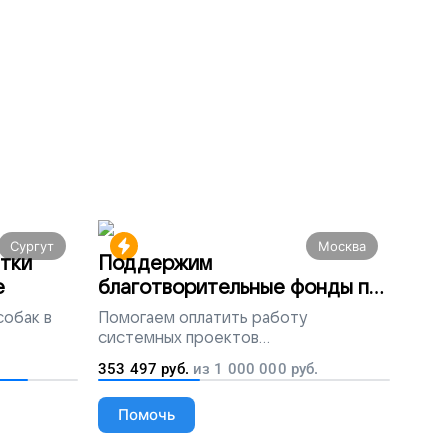
Сургут
Москва
тки
Поддержим
е
благотворительные фонды по
всей России
собак в
Помогаем
оплатить работу
системных проектов
благотворительных организаций
353 497
руб.
из
1 000 000
руб.
Помочь