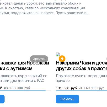
е хотел делать уроки, это выматывало обоих и
е. К счастью, хватило нескольких консультаций
рузья, поддержите наш проект. Пусть родители и
кую помощь, сохраняют теплые отношения и не
Иркутск
навыки для Ярославы
Накормим Чаки и деся
ки с аутизмом
других собак в приют
оплатить курс занятий со
Помогаем
купить корм для 
тами для девочки с РАС
приюте
б.
из
188 000
руб.
135 581
руб.
из
163 200
руб.
Помочь