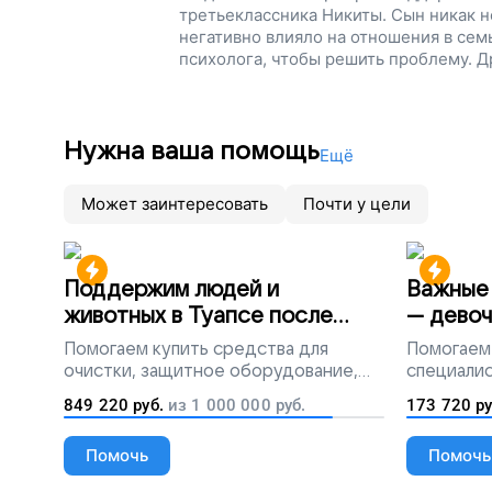
третьеклассника Никиты. Сын никак н
негативно влияло на отношения в семь
психолога, чтобы решить проблему. Д
дети вовремя получают психологичес
теряют друг друга!
Нужна ваша помощь
Ещё
Может заинтересовать
Почти у цели
Поддержим людей и
Важные 
животных в Туапсе после
— девоч
разлива мазута
Помогаем
купить средства для
Помогаем
очистки, защитное оборудование,
специалис
лекарства, корм и предметы первой
849 220
руб.
из
1 000 000
руб.
173 720
ру
необходимости
Помочь
Помочь