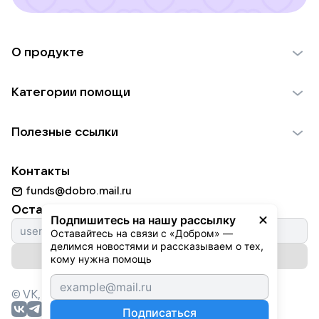
О продукте
О проекте VK Добро
Категории помощи
Отчеты VK Добро
Детям
Использование материалов
Полезные ссылки
Взрослым
Обратная связь
Найти фонд
Пожилым
Контакты
Для НКО
Волонтеры
Животным
funds@dobro.mail.ru
Партнерам
Добрый день
Оставайтесь с нами
Природе
Подпишитесь на нашу рассылку
Истории
Оставайтесь на связи с «Добром» — 
Культуре
делимся новостями и рассказываем о тех, 
Автоплатежи
Подписаться на рассылку
Фондам
кому нужна помощь
© VK,
2026
г. Все права защищены.
Подписаться