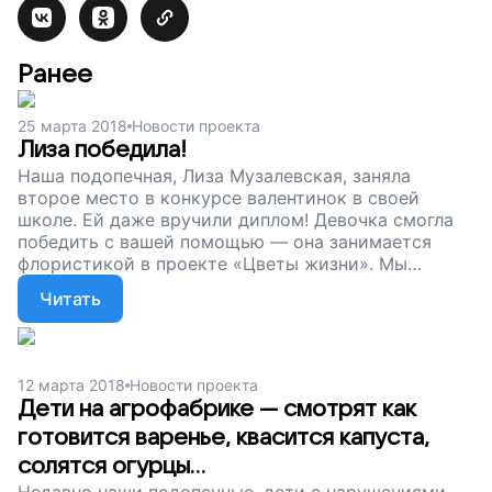
Ранее
25 марта 2018
Новости проекта
Лиза победила!
Наша подопечная, Лиза Музалевская, заняла
второе место в конкурсе валентинок в своей
школе. Ей даже вручили диплом! Девочка смогла
победить с вашей помощью — она занимается
флористикой в проекте «Цветы жизни». Мы
благодарим всех, кто поддерживает нас, и
Читать
продолжаем собирать деньги. Детям с
нарушениями здоровья нужна ваша помощь, чтобы
учиться, делать свои открытия и идти вперед.
12 марта 2018
Новости проекта
Дети на агрофабрике — смотрят как
готовится варенье, квасится капуста,
солятся огурцы...