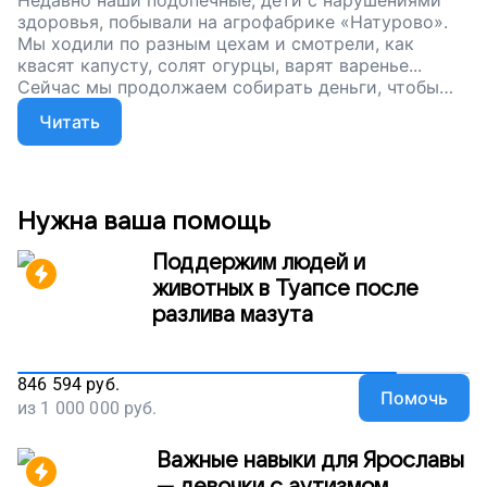
Недавно наши подопечные, дети с нарушениями
здоровья, побывали на агрофабрике «Натурово».
Мы ходили по разным цехам и смотрели, как
квасят капусту, солят огурцы, варят варенье...
Сейчас мы продолжаем собирать деньги, чтобы
дети с серьезными заболеваниями могли изучать
Читать
мир, в котором мы живем. Помогите нашим
подопечным найти ответы на все вопросы,
поддержите наш проект!
Нужна ваша помощь
Поддержим людей и
животных в Туапсе после
разлива мазута
846 594
руб.
Помочь
из
1 000 000
руб.
Важные навыки для Ярославы