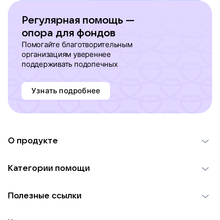
Регулярная помощь —
опора для фондов
Помогайте благотворительным
организациям увереннее
поддерживать подопечных
Узнать подробнее
О продукте
О проекте VK Добро
Категории помощи
Отчеты VK Добро
Детям
Использование материалов
Полезные ссылки
Взрослым
Обратная связь
Найти фонд
Пожилым