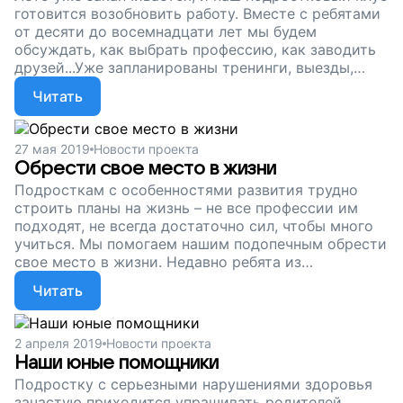
готовится возобновить работу. Вместе с ребятами
от десяти до восемнадцати лет мы будем
обсуждать, как выбрать профессию, как заводить
друзей...Уже запланированы тренинги, выезды,
встречи. Но на работу нашего клуба нужны деньги.
Читать
Помогите подросткам с особенностями развития
научиться жить в большом мире, открывая для
себя новые возможности, поддержите наш проект!
27 мая 2019
Новости проекта
Обрести свое место в жизни
Подросткам с особенностями развития трудно
строить планы на жизнь – не все профессии им
подходят, не всегда достаточно сил, чтобы много
учиться. Мы помогаем нашим подопечным обрести
свое место в жизни. Недавно ребята из
подросткового клуба съездили на завод, который
Читать
делает ящики из картона. Работа склейщика
проста, хоть и несколько монотонна, но подходит
человеку с инвалидностью. Сейчас мы
2 апреля 2019
Новости проекта
продолжаем собирать деньги, чтобы
Наши юные помощники
поддерживать подростков с особенностями
Подростку с серьезными нарушениями здоровья
развития. Поддержите наш проект!
зачастую приходится упрашивать родителей