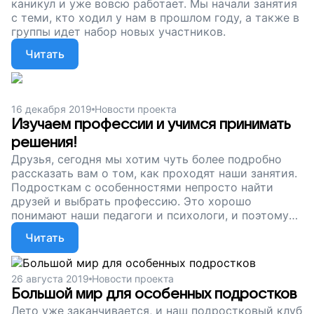
каникул и уже вовсю работает. Мы начали занятия
с теми, кто ходил у нам в прошлом году, а также в
группы идет набор новых участников.
Читать
16 декабря 2019
Новости проекта
Изучаем профессии и учимся принимать
решения!
Друзья, сегодня мы хотим чуть более подробно
рассказать вам о том, как проходят наши занятия.
Подросткам с особенностями непросто найти
друзей и выбрать профессию. Это хорошо
понимают наши педагоги и психологи, и поэтому
они стараются определить потребности группы и
Читать
каждого ее участника...
26 августа 2019
Новости проекта
Большой мир для особенных подростков
Лето уже заканчивается, и наш подростковый клуб