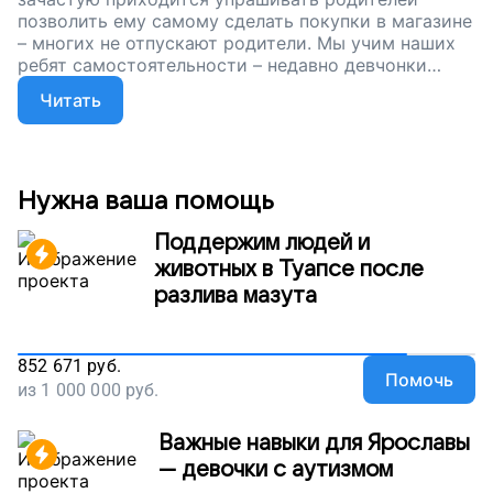
позволить ему самому сделать покупки в магазине
– многих не отпускают родители. Мы учим наших
ребят самостоятельности – недавно девчонки
сами ходили в магазин и готовили еду. Сейчас мы
Читать
собираем деньги, чтобы подростковый клуб для
ребят с нарушениями здоровья продолжал
работать. Нужны средства на зарплату психолога и
социального педагога. Поддержите наш проект!
Нужна ваша помощь
Поддержим людей и
животных в Туапсе после
разлива мазута
852 671
руб.
Помочь
из
1 000 000
руб.
Важные навыки для Ярославы
— девочки с аутизмом