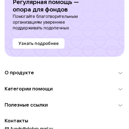
Регулярная помощь —
опора для фондов
Помогайте благотворительным
организациям увереннее
поддерживать подопечных
Узнать подробнее
О продукте
О проекте VK Добро
Категории помощи
Отчеты VK Добро
Детям
Использование материалов
Полезные ссылки
Взрослым
Обратная связь
Найти фонд
Пожилым
Контакты
Для НКО
Волонтеры
Животным
funds@dobro.mail.ru