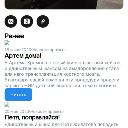
Ранее
16 июня 2020
Новости проекта
Артем дома!
У Артема Хромова острый миелобластный лейкоз,
и единственным шансом на выздоровление стала
для него трансплантация костного мозга.
Благодаря вашей помощи эту процедуру провели
парню в НИИ детской онкологии, гематологии и
трансплантологии им. Р.М.Горбачевой в Санкт-
Читать
Петербурге.
20 мая 2020
Новости проекта
Петя, поправляйся!
Единственный шанс для Пети Филатова победить