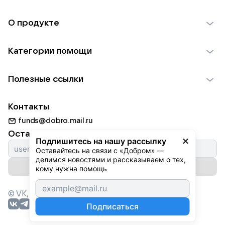
О продукте
О проекте VK Добро
Категории помощи
Отчеты VK Добро
Детям
Использование материалов
Полезные ссылки
Взрослым
Обратная связь
Найти фонд
Пожилым
Контакты
Для НКО
Волонтеры
Животным
funds@dobro.mail.ru
Партнерам
Добрый день
Оставайтесь с нами
Природе
Подпишитесь на нашу рассылку
Истории
Оставайтесь на связи с «Добром» — 
Культуре
делимся новостями и рассказываем о тех, 
Автоплатежи
Подписаться на рассылку
Фондам
кому нужна помощь
© VK,
2026
г. Все права защищены.
Подписаться