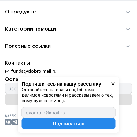
О продукте
О проекте VK Добро
Категории помощи
Отчеты VK Добро
Детям
Использование материалов
Полезные ссылки
Взрослым
Обратная связь
Найти фонд
Пожилым
Контакты
Для НКО
Волонтеры
Животным
funds@dobro.mail.ru
Партнерам
Добрый день
Оставайтесь с нами
Природе
Подпишитесь на нашу рассылку
Истории
Оставайтесь на связи с «Добром» — 
Культуре
делимся новостями и рассказываем о тех, 
Автоплатежи
Подписаться на рассылку
Фондам
кому нужна помощь
© VK,
2026
г. Все права защищены.
Подписаться