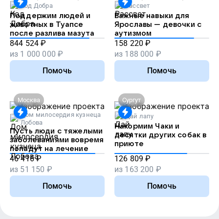
Код Добра
Рассвет
Поддержим людей и
Важные навыки для
животных в Туапсе
Ярославы — девочки с
после разлива мазута
аутизмом
844 524
₽
158 220
₽
из
1 000 000
₽
из
188 000
₽
Помочь
Помочь
Москва
Сургут
Дом милосердия кузнеца
Дай лапу
Лобова
Накормим Чаки и
Пусть люди с тяжелыми
десятки других собак в
заболеваниями вовремя
приюте
попадут на лечение
46 416
₽
126 809
₽
из
51 150
₽
из
163 200
₽
Помочь
Помочь